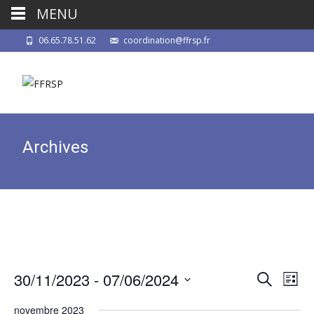
MENU
06.65.78.51.62
coordination@ffrsp.fr
Archives
30/11/2023
 - 
07/06/2024
Nav
Reche
Recherche
Liste
de
Sélectionnez
et
novembre 2023