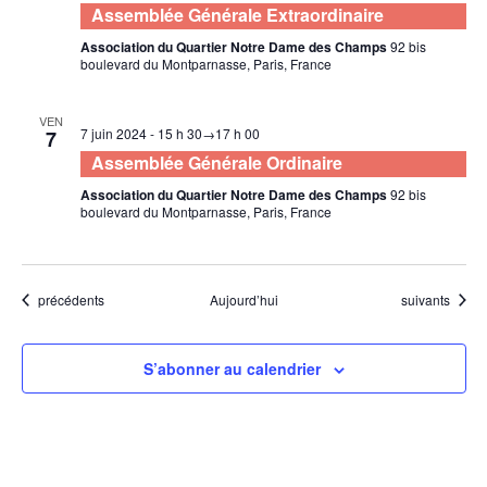
Assemblée Générale Extraordinaire
Association du Quartier Notre Dame des Champs
92 bis
boulevard du Montparnasse, Paris, France
VEN
7 juin 2024 - 15 h 30
→
17 h 00
7
Assemblée Générale Ordinaire
Association du Quartier Notre Dame des Champs
92 bis
boulevard du Montparnasse, Paris, France
Évènements
Évènements
précédents
Aujourd’hui
suivants
S’abonner au calendrier