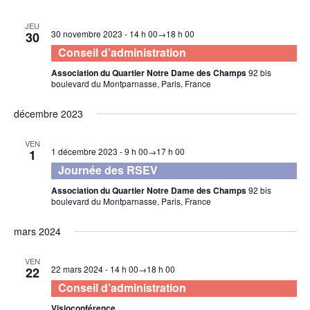
vue
une
naviga
date.
Év
JEU
30 novembre 2023 - 14 h 00
→
18 h 00
30
de
Conseil d’administration
vues
Association du Quartier Notre Dame des Champs
92 bis
boulevard du Montparnasse, Paris, France
Évène
décembre 2023
VEN
1 décembre 2023 - 9 h 00
→
17 h 00
1
Journée des RSEV
Association du Quartier Notre Dame des Champs
92 bis
boulevard du Montparnasse, Paris, France
mars 2024
VEN
22 mars 2024 - 14 h 00
→
18 h 00
22
Conseil d’administration
Visioconférence