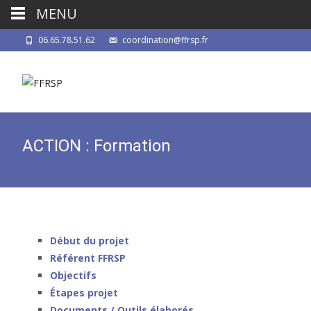
MENU
06.65.78.51.62
coordination@ffrsp.fr
ACTION : Formation
Début du proje
t
Référent FFRSP
Objectifs
Étapes projet
Documents / Outils élaborés