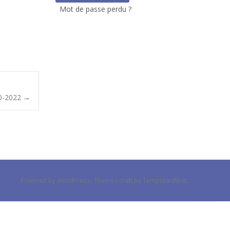
Mot de passe perdu ?
20-2022
→
Powered by WordPress
, Theme
i-craft
by TemplatesNext.