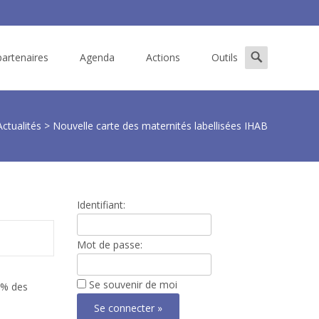
Search
artenaires
Agenda
Actions
Outils
for:
Actualités
>
Nouvelle carte des maternités labellisées IHAB
Identifiant:
Mot de passe:
Se souvenir de moi
 7% des