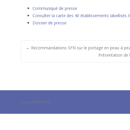
Communiqué de presse
Consulter la carte des 40 établissements labellisés
Dossier de presse
Post
←
Recommandations SFN sur le portage en peau à pe
Présentation de 
navigation
Copyright © FFRSP