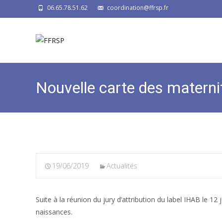
06.65.78.51.62
coordination@ffrsp.fr
Nouvelle carte des materni
19/06/2019
Actualités
Suite à la réunion du jury d’attribution du label IHAB le 1
naissances.