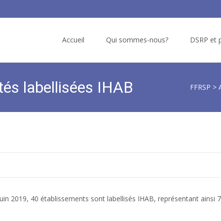
Skip
to
Accueil
Qui sommes-nous?
DSRP et p
content
tés labellisées IHAB
FFRSP
>
2 juin 2019, 40 établissements sont labellisés IHAB, représentant ainsi