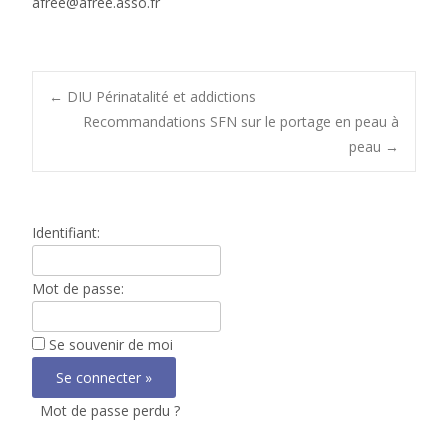
afree@afree.asso.fr
Post
←
DIU Périnatalité et addictions
Recommandations SFN sur le portage en peau à
peau
→
navigation
Identifiant:
Mot de passe:
Se souvenir de moi
Mot de passe perdu ?