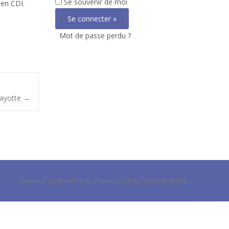
Se souvenir de moi
 en CDI.
Mot de passe perdu ?
Mayotte
→
Powered by WordPress
, Theme
i-craft
by TemplatesNext.