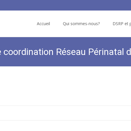
Skip
to
Accueil
Qui sommes-nous?
DSRP et p
content
 coordination Réseau Périnatal 
FFRSP
>
Offres d'emploi
>
Recrutement assi