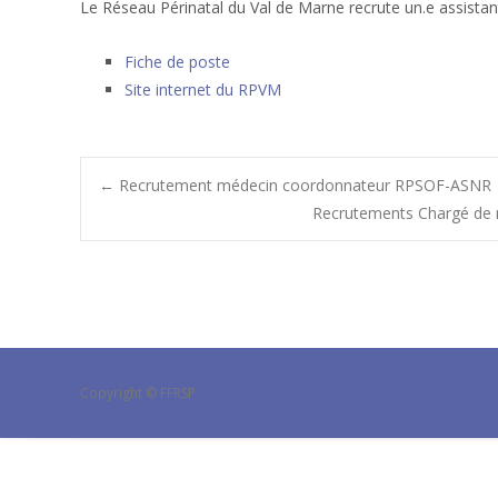
Le Réseau Périnatal du Val de Marne recrute un.e assistant
Fiche de poste
Site internet du RPVM
Post
←
Recrutement médecin coordonnateur RPSOF-ASNR
Recrutements Chargé de m
navigation
Copyright © FFRSP