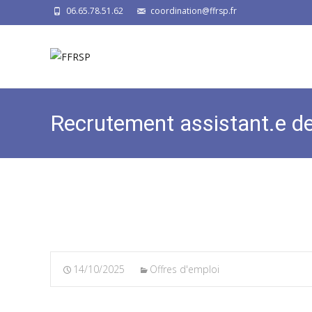
06.65.78.51.62
coordination@ffrsp.fr
Recrutement assistant.e de
14/10/2025
Offres d'emploi