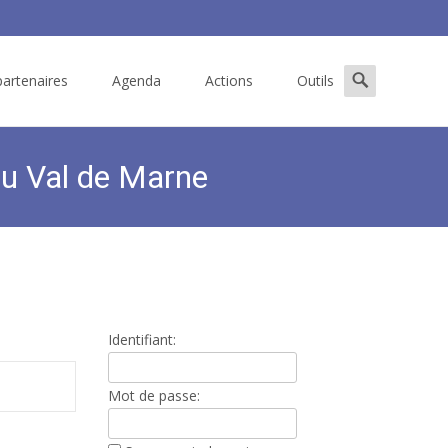
Search
artenaires
Agenda
Actions
Outils
for:
du Val de Marne
stant.e de coordination Réseau Périnatal du Val de Marne
Identifiant:
Mot de passe: