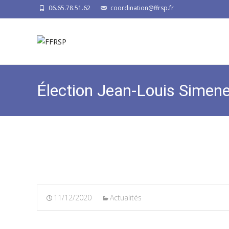
06.65.78.51.62
coordination@ffrsp.fr
Élection Jean-Louis Simene
11/12/2020
Actualités