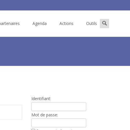
Search
artenaires
Agenda
Actions
Outils
for:
>
Élection Jean-Louis Simenel à la Présidence de la FFRSP
Identifiant:
Mot de passe: