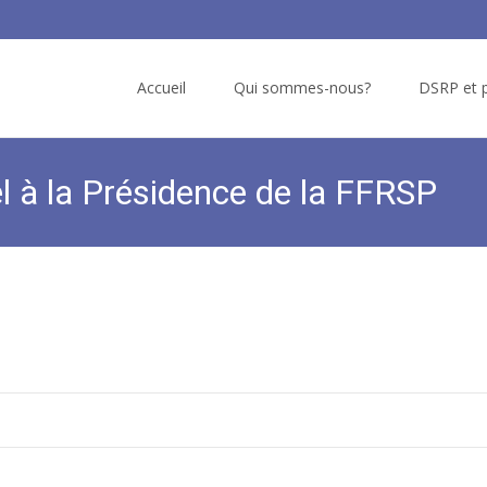
Skip
to
Accueil
Qui sommes-nous?
DSRP et p
content
l à la Présidence de la FFRSP
FFRSP
>
Actualités