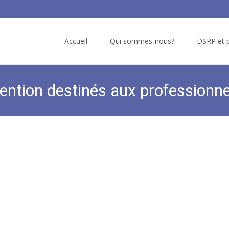
Skip
to
Accueil
Qui sommes-nous?
DSRP et p
content
vention destinés aux professionn
FFRSP
>
Actualités
>
Coronavirus : outils de prévent