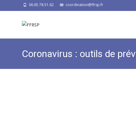
06.65.78.51.62
coordination@ffrsp.fr
Coronavirus : outils de pré
public