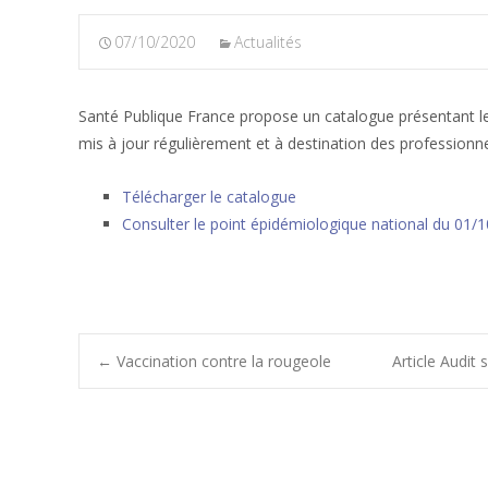
07/10/2020
Actualités
Santé Publique France propose un catalogue présentant les 
mis à jour régulièrement et à destination des professionne
Télécharger le catalogue
Consulter le point épidémiologique national du 01/
Post
←
Vaccination contre la rougeole
Article Audit
navigation