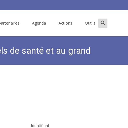
Search
artenaires
Agenda
Actions
Outils
for:
els de santé et au grand
ion destinés aux professionnels de santé et au grand public
Identifiant: