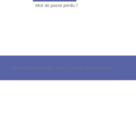
Mot de passe perdu ?
Powered by WordPress
, Theme
i-craft
by TemplatesNext.