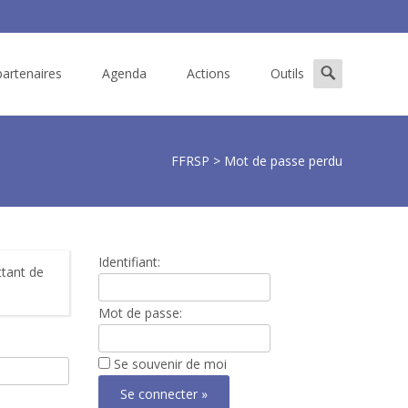
Search
artenaires
Agenda
Actions
Outils
for:
FFRSP
>
Mot de passe perdu
Identifiant:
ttant de
Mot de passe:
Se souvenir de moi