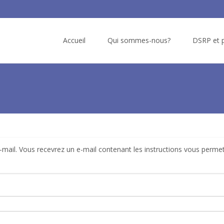
Skip
to
Accueil
Qui sommes-nous?
DSRP et p
content
e-mail. Vous recevrez un e-mail contenant les instructions vous perme