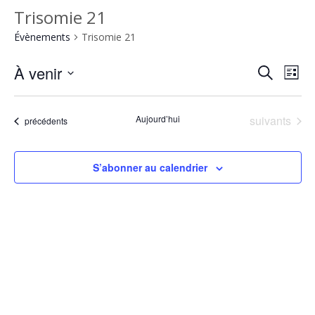
Trisomie 21
Évènements
Trisomie 21
À venir
Nav
Reche
Recherche
Liste
de
Sélectionnez
et
vue
une
Évènements
Aujourd’hui
suivants
Évènements
précédents
naviga
date.
Év
de
S’abonner au calendrier
vues
Évène