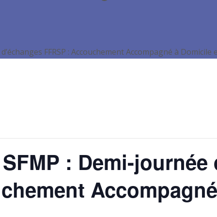
 d’échanges FFRSP : Accouchement Accompagné à Domicile e
a SFMP : Demi-journée
chement Accompagné à