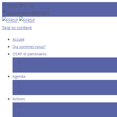
06.65.78.51.62
coordination@ffrsp.fr
Skip to content
Accueil
Qui sommes-nous?
DSRP et partenaires
Partenaires
Offres d’emploi
Agenda
Prochains évènements
Précédents évènements
Actions
Dépistage Trisomie 21
Formation