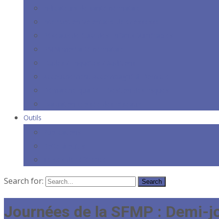
Indicateurs de santé périnatale
Interruption Volontaire de Grossesse
Réseaux de Suivi des Enfants Vulnérables
RMM mortalité périnatale
Etudes / Enquêtes / Auditions
Accouchement Accompagné à Domicile
Démarche qualité – Gestion des risques
Évaluation croisée des réseaux
Outils
Publications
Boîte à outils
Textes de référence
Search for:
Journées de la SFMP : Demi-