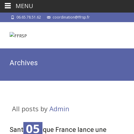
MENU
06.65.78.51.62
coordination@ffrsp.fr
Archives
All posts by
Admin
05
Santé publique France lance une