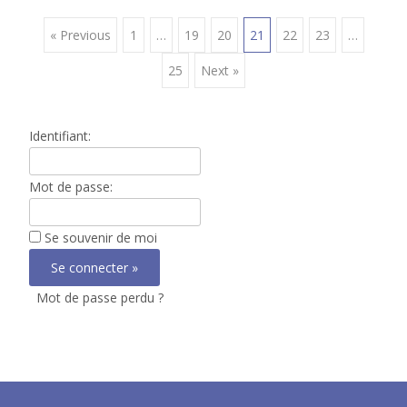
Posts
« Previous
1
…
19
20
21
22
23
…
25
Next »
navigation
Identifiant:
Mot de passe:
Se souvenir de moi
Mot de passe perdu ?