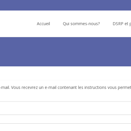
Skip
to
Accueil
Qui sommes-nous?
DSRP et p
content
e-mail. Vous recevrez un e-mail contenant les instructions vous perme