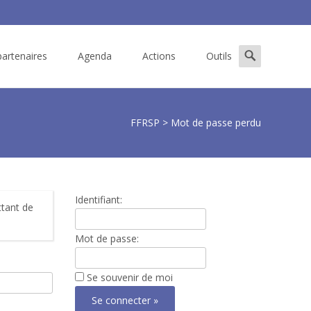
Search
artenaires
Agenda
Actions
Outils
for:
FFRSP
>
Mot de passe perdu
Identifiant:
ttant de
Mot de passe:
Se souvenir de moi