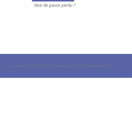
Mot de passe perdu ?
Powered by WordPress
, Theme
i-craft
by TemplatesNext.