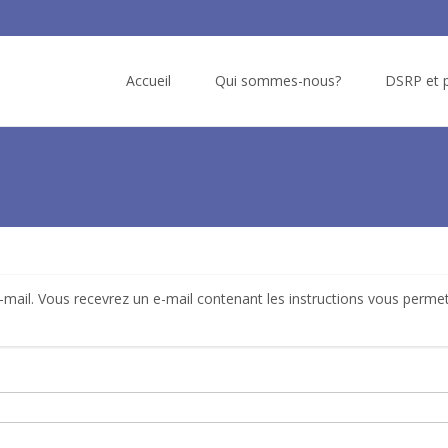
Skip
to
Accueil
Qui sommes-nous?
DSRP et p
content
e-mail. Vous recevrez un e-mail contenant les instructions vous perme