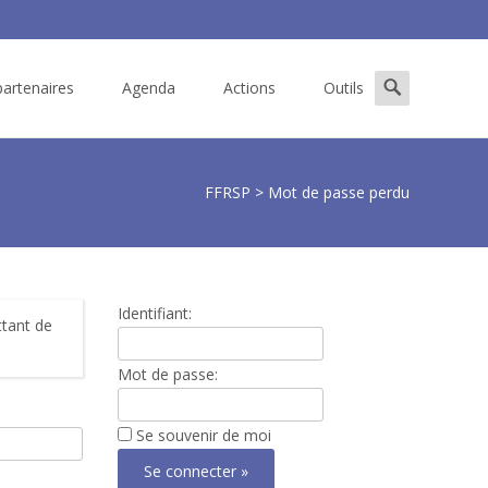
Search
artenaires
Agenda
Actions
Outils
for:
FFRSP
>
Mot de passe perdu
Identifiant:
ttant de
Mot de passe:
Se souvenir de moi