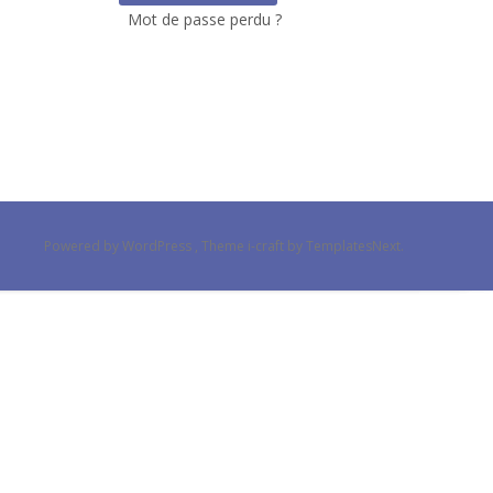
Mot de passe perdu ?
Powered by WordPress
, Theme
i-craft
by TemplatesNext.