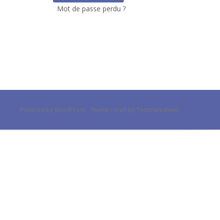
Mot de passe perdu ?
Powered by WordPress
, Theme
i-craft
by TemplatesNext.