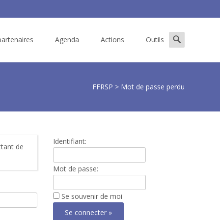
Search
artenaires
Agenda
Actions
Outils
for:
FFRSP
>
Mot de passe perdu
Identifiant:
ttant de
Mot de passe:
Se souvenir de moi