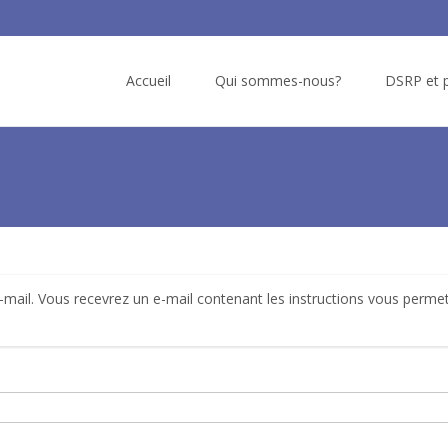
Skip
to
Accueil
Qui sommes-nous?
DSRP et p
content
e-mail. Vous recevrez un e-mail contenant les instructions vous perme