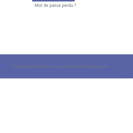
Mot de passe perdu ?
Powered by WordPress
, Theme
i-craft
by TemplatesNext.