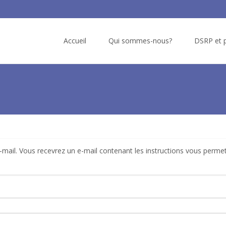
Skip
to
Accueil
Qui sommes-nous?
DSRP et p
content
e-mail. Vous recevrez un e-mail contenant les instructions vous perme