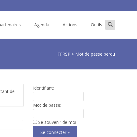
Search
artenaires
Agenda
Actions
Outils
for:
FFRSP
>
Mot de passe perdu
Identifiant:
ttant de
Mot de passe:
Se souvenir de moi