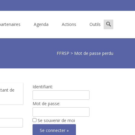
Search
artenaires
Agenda
Actions
Outils
for:
FFRSP
>
Mot de passe perdu
Identifiant:
ttant de
Mot de passe:
Se souvenir de moi