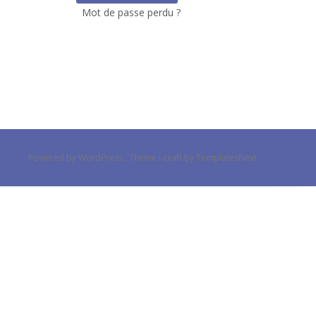
Mot de passe perdu ?
Powered by WordPress
, Theme
i-craft
by TemplatesNext.