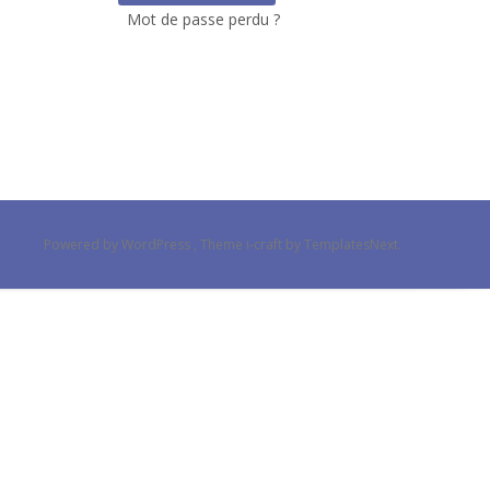
Mot de passe perdu ?
Powered by WordPress
, Theme
i-craft
by TemplatesNext.