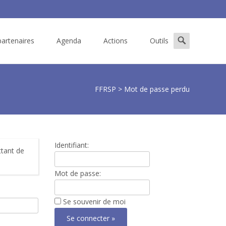
Search
artenaires
Agenda
Actions
Outils
for:
FFRSP
>
Mot de passe perdu
Identifiant:
ttant de
Mot de passe:
Se souvenir de moi