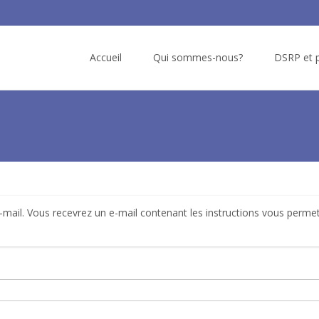
Skip
to
Accueil
Qui sommes-nous?
DSRP et p
content
e-mail. Vous recevrez un e-mail contenant les instructions vous perme